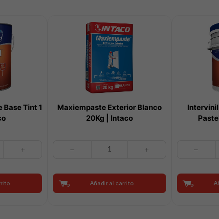
e Base Tint 1
Maxiempaste Exterior Blanco
Intervin
co
20Kg | Intaco
Pastel
Maxiempaste
Intervinil
Exterior
Látex
Blanco
Mate
20Kg
Base
rito
Añadir al carrito
Añ
|
Pastel
Intaco
5
cantidad
gl
|