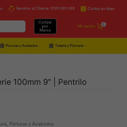
ca
Servicio al Cliente 1700 593 593
Cotiza en línea
Cotizar
0
Mi carrito
por
Marca
Pinturas y Acabados
Tubería y Plomería
rie 100mm 9″ | Pentrilo
ura
,
Pinturas y Acabados