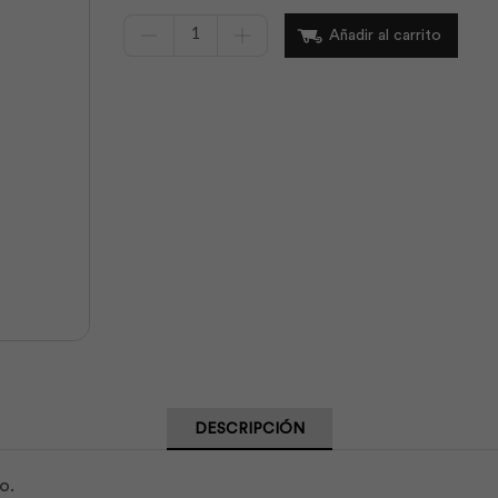
Brocha
Añadir al carrito
Brico
Triple
EcoSerie
100mm
9"
|
Pentrilo
cantidad
DESCRIPCIÓN
o.