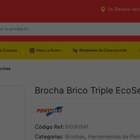
Un Disensa cer
Search
input
 y Cocinas
Hierro y Acero
Materiales de Construcción
ochas
Brocha Brico Triple EcoSe
Código Ref:
91030941
Categorías:
Brochas
,
Herramientas de Pint