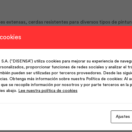
s extensas, cerdas resistentes para diversos tipos de pintur
 cookies
proyectos profesionales
(“DISENSA”) utiliza cookies para mejorar su experiencia de navega
sonalizados, proporcionar funciones de redes sociales y analizar el trá
0mm, longitud 9 pulgadas
mbién pueden ser utilizadas por terceros proveedores. Desde las sigu
cias. Obtenga más información sobre nuestra Política de cookies: Al a
que se recopile información por nosotros y por parte terceros en la p
ies abajo.
Lee nuestra política de cookies
Ajustes
Productos Relacionados