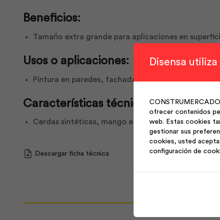
Beneficios:
Tamańo extra grande para aplicaciones en superficie
Usos o aplicaciones:
Disensa utiliza
Pintura en paredes, fachadas y techos, ideal para 
Características técnicas:
CONSTRUMERCADO S.A. 
ofrecer contenidos per
Cerdas sintéticas, mango ergonómico, tamańo 10
web. Estas cookies ta
gestionar sus preferen
cookies, usted acepta 
configuración de cook
Descargar ficha técnica