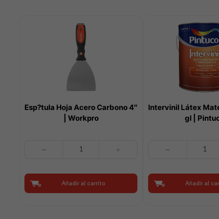
Esp?tula Hoja Acero Carbono 4″
Intervinil Látex Mat
| Workpro
gl | Pintu
Esp?
Intervinil
tula
Látex
Hoja
Mate
Acero
Base
Añadir al carrito
Añadir al car
Carbono
Tint
4"
1
|
gl
Workpro
|