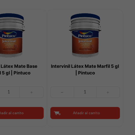
il Látex Mate Base
Intervinil Látex Mate Marfil 5 gl
 5 gl | Pintuco
| Pintuco
Intervinil
Látex
Mate
Marfil
adir al carrito
Añadir al carrito
5
gl
|
Pintuco