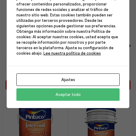
ofrecer contenidos personalizados, proporcionar
funciones de redes sociales y analizar el tráfico de
nuestro sitio web. Estas cookies también pueden ser
utilizadas por terceros proveedores. Desde las
siguientes opciones puede gestionar sus preferencias.
Obtenga más información sobre nuestra Política de
cookies: Al aceptar nuestras cookies, usted acepta que
Maxiempaste Interior
Intervinil Látex Mate
se recopile información por nosotros y por parte
Blanco 20Kg | Intaco
Blanco Hueso 1 gl | Pintuco
terceros en la plataforma. Ajuste su configuración de
cookies abajo.
Lee nuestra política de cookies
Maxiempaste
Intervinil
Interior
Látex
Blanco
Mate
20Kg
Blanco
Ajustes
|
Hueso
Añadir al carrito
Añadir al carrito
Intaco
1
Aceptar todo
cantidad
gl
|
Pintuco
cantidad