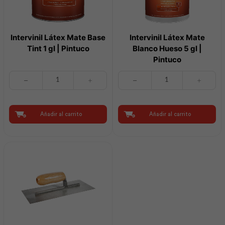
Intervinil Látex Mate Base
Intervinil Látex Mate
Tint 1 gl | Pintuco
Blanco Hueso 5 gl |
Pintuco
Intervinil
Intervinil
Látex
Látex
Mate
Mate
Base
Blanco
Tint
Hueso
Añadir al carrito
Añadir al carrito
1
5
gl
gl
|
|
Pintuco
Pintuco
cantidad
cantidad