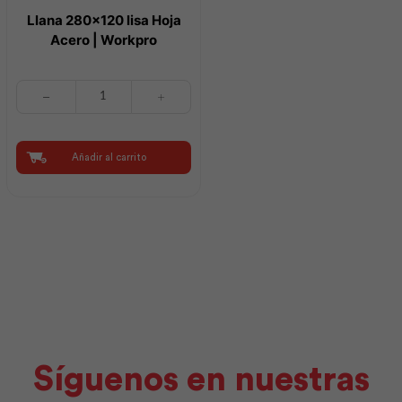
Llana 280×120 lisa Hoja
Acero | Workpro
Llana
280x120
lisa
Hoja
Acero
Añadir al carrito
|
Workpro
cantidad
Síguenos en nuestras