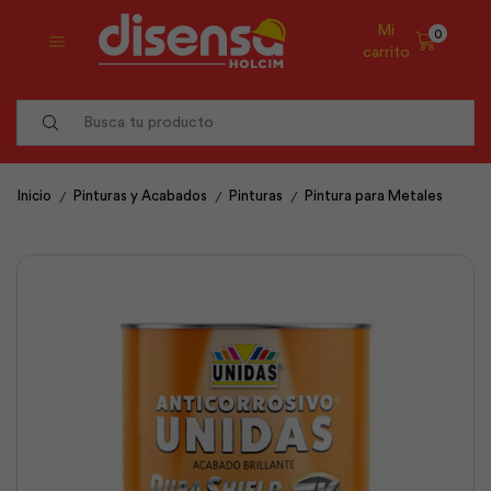
Mi
0
carrito
Search
input
/
/
/
Inicio
Pinturas y Acabados
Pinturas
Pintura para Metales