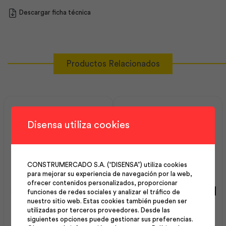
Descargar ficha técnica
Productos Relacionados
Disensa utiliza cookies
CONSTRUMERCADO S.A. (“DISENSA”) utiliza cookies
para mejorar su experiencia de navegación por la web,
ofrecer contenidos personalizados, proporcionar
Estribo 08 mm 15×25 cm |
Estribo 08 mm 35×35 cm |
funciones de redes sociales y analizar el tráfico de
Andec
Andec
nuestro sitio web. Estas cookies también pueden ser
utilizadas por terceros proveedores. Desde las
siguientes opciones puede gestionar sus preferencias.