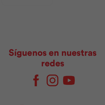
Andec
cantidad
Síguenos en nuestras
redes
Facebook
Instagram
Youtube