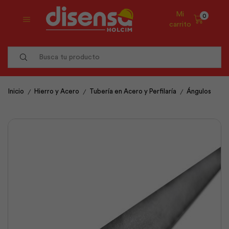
Mi
0
carrito
Search
input
/
/
/
Inicio
Hierro y Acero
Tubería en Acero y Perfilaría
Ángulos