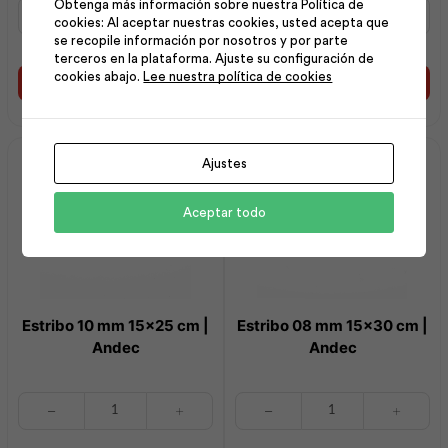
Obtenga más información sobre nuestra Política de
Estribo
Estribo
cookies: Al aceptar nuestras cookies, usted acepta que
08
08
se recopile información por nosotros y por parte
mm
mm
terceros en la plataforma. Ajuste su configuración de
15x25
35x35
cookies abajo.
Lee nuestra política de cookies
cm
cm
Añadir al carrito
Añadir al carrito
|
|
Andec
Andec
cantidad
cantidad
Ajustes
Aceptar todo
Estribo 10 mm 15×25 cm |
Estribo 08 mm 15×30 cm |
Andec
Andec
Estribo
Estribo
10
08
mm
mm