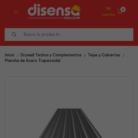
Mi
0
carrito
Search
input
/
/
/
Inicio
Drywall Techos y Complementos
Tejas y Cubiertas
Plancha de Acero Trapezoidal