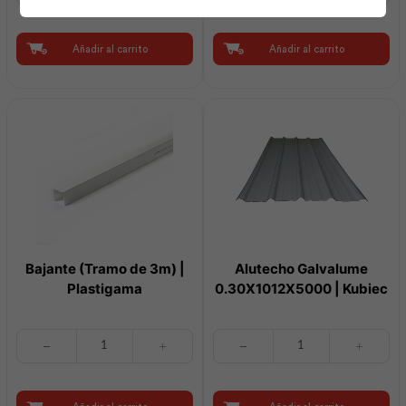
0.30X1012X4200
0.30x1012x4500
|
|
Kubiec
Kubiec
Añadir al carrito
Añadir al carrito
cantidad
cantidad
Bajante (Tramo de 3m) |
Alutecho Galvalume
Plastigama
0.30X1012X5000 | Kubiec
Bajante
Alutecho
(Tramo
Galvalume
de
0.30X1012X5000
3m)
|
|
Kubiec