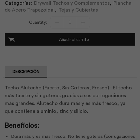
Categorías:
Drywall Techos y Complementos
,
Plancha
de Acero Trapezoidal
,
Tejas y Cubiertas
Alutecho
Standard
Galvalume
0.30x1027x4500
Añadir al carrito
|
Kubiec
cantidad
DESCRIPCIÓN
Techo Alutecho (Fuerte, Sin Goteras, Fresco) : El techo
más fuerte y sin goteras gracias a sus corrugaciones
más grandes. Alutecho dura más y es más fresco, ya
que contiene aluminio, zinc y silicio.
Beneficios:
Dura más y es más fresco; No tiene goteras (corrugaciones