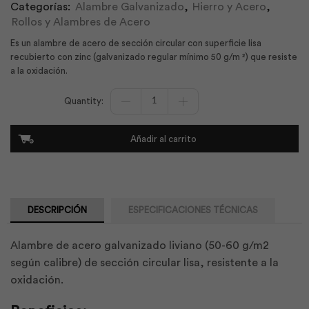
Categorías:
Alambre Galvanizado
,
Hierro y Acero
,
Rollos y Alambres de Acero
Es un alambre de acero de sección circular con superficie lisa
recubierto con zinc (galvanizado regular mínimo 50 g/m ²) que resiste
a la oxidación.
Alambre
Galvanizado
#20
20k
Añadir al carrito
0.90mm
|
Adelca
cantidad
DESCRIPCIÓN
ESPECIFICACIONES TÉCNICAS
Alambre de acero galvanizado liviano (50-60 g/m2
según calibre) de sección circular lisa, resistente a la
oxidación.