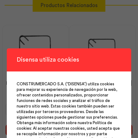
Productos Relacionados
Disensa utiliza cookies
Estribo 08 mm 25×25 cm |
Estribo 08 mm 20×25 cm |
CONSTRUMERCADO S.A. (“DISENSA”) utiliza cookies
Andec
Andec
para mejorar su experiencia de navegación por la web,
ofrecer contenidos personalizados, proporcionar
funciones de redes sociales y analizar el tráfico de
nuestro sitio web. Estas cookies también pueden ser
Estribo
Estribo
utilizadas por terceros proveedores. Desde las
08
08
siguientes opciones puede gestionar sus preferencias.
mm
mm
Obtenga más información sobre nuestra Política de
25x25
20x25
cookies: Al aceptar nuestras cookies, usted acepta que
cm
cm
Añadir al carrito
Añadir al carrito
se recopile información por nosotros y por parte
|
|