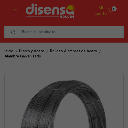
Mi
0
carrito
Search
input
/
/
/
Inicio
Hierro y Acero
Rollos y Alambres de Acero
Alambre Galvanizado