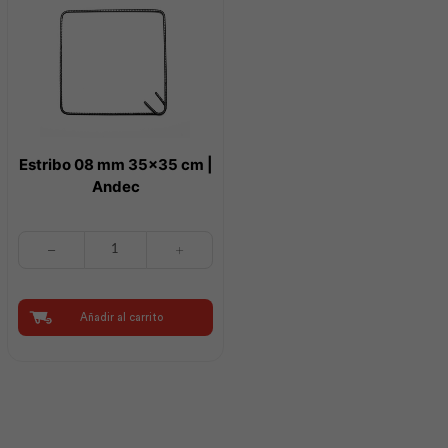
Estribo 08 mm 35×35 cm |
Andec
Estribo
08
mm
35x35
cm
Añadir al carrito
|
Andec
cantidad