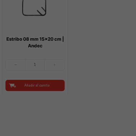
Estribo 08 mm 15×20 cm |
Andec
Estribo
08
mm
15x20
cm
Añadir al carrito
|
Andec
cantidad