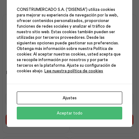
CONSTRUMERCADO S.A. (“DISENSA”) utiliza cookies
para mejorar su experiencia de navegación por la web,
ofrecer contenidos personalizados, proporcionar
funciones de redes sociales y analizar el tráfico de
nuestro sitio web. Estas cookies también pueden ser
utilizadas por terceros proveedores. Desde las
siguientes opciones puede gestionar sus preferencias.
Obtenga más información sobre nuestra Política de
cookies: Al aceptar nuestras cookies, usted acepta que
se recopile información por nosotros y por parte
terceros en la plataforma. Ajuste su configuración de
cookies abajo.
Lee nuestra política de cookies
Estribo 08 mm 15×35 cm |
Estribo 08 mm 15×30 cm |
Andec
Andec
Estribo
Estribo
Ajustes
08
08
mm
mm
Aceptar todo
15x35
15x30
cm
cm
Añadir al carrito
Añadir al carrito
|
|
Andec
Andec
cantidad
cantidad