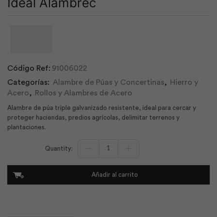
Ideal Alambrec
Código Ref:
91006022
Categorías:
Alambre de Púas y Concertinas
,
Hierro y
Acero
,
Rollos y Alambres de Acero
Alambre de púa triple galvanizado resistente, ideal para cercar y
proteger haciendas, predios agrícolas, delimitar terrenos y
plantaciones.
Alambre
Púas
Motto
400m
Añadir al carrito
Rojo
|
Ideal
Alambrec
cantidad