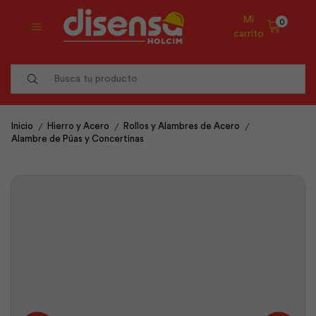
Mi
0
carrito
Search
input
/
/
/
Inicio
Hierro y Acero
Rollos y Alambres de Acero
Alambre de Púas y Concertinas