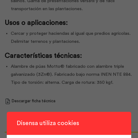
salinos. Gama de presentaciones versátil y de fácil
transportación en las plantaciones.
Usos o aplicaciones:
Cercar y proteger haciendas al igual que predios agrícolas.
Delimitar terrenos y plantaciones.
Características técnicas:
Alambre de púas Motto® fabricado con alambre triple
galvanizado (3Zn®). Fabricado bajo norma INEN NTE 884.
Tipo de torsión: alterna. Carga de rotura: 350 kgf.
Descargar ficha técnica
Disensa utiliza cookies
Productos Relacionados