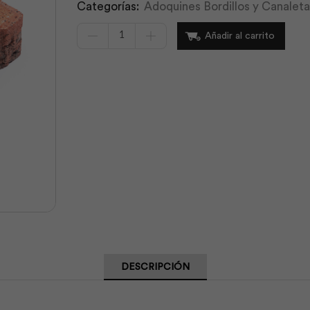
Categorías:
Adoquines Bordillos y Canaleta
Adoquín
Añadir al carrito
Español
Color
20x20x6
|
Hormipisos
cantidad
DESCRIPCIÓN