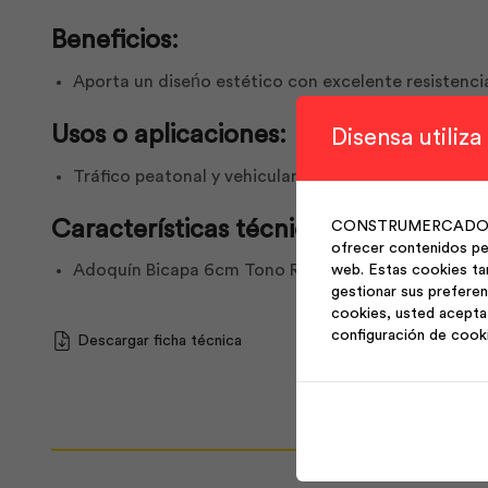
Beneficios:
Aporta un diseńo estético con excelente resistencia
Usos o aplicaciones:
Disensa utiliza
Tráfico peatonal y vehicular.
Características técnicas:
CONSTRUMERCADO S.A. 
ofrecer contenidos per
Adoquín Bicapa 6cm Tono Rojo. Largo/ancho: 20×20 
web. Estas cookies ta
gestionar sus preferen
cookies, usted acepta 
configuración de cook
Descargar ficha técnica