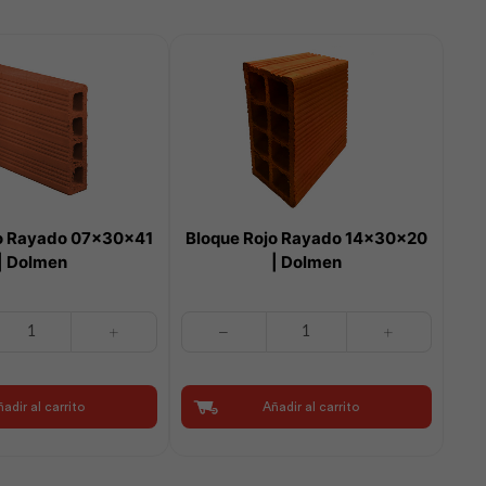
jo Rayado 07x30x41
Bloque Rojo Rayado 14x30x20
| Dolmen
| Dolmen
Bloque
Rojo
Rayado
14x30x20
adir al carrito
Añadir al carrito
|
Dolmen
cantidad