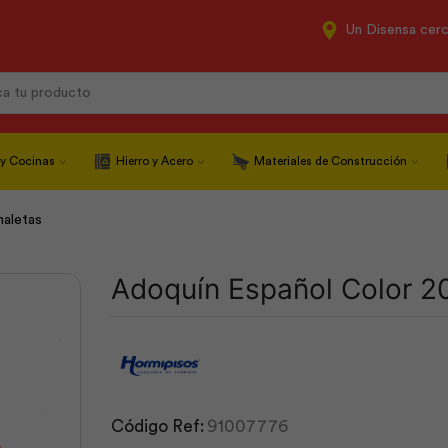
Un Disensa cer
Search
input
 y Cocinas
Hierro y Acero
Materiales de Construcción
naletas
Adoquín Español Color 2
Código Ref:
91007776