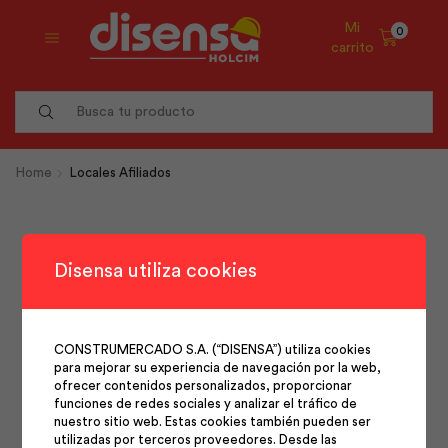
Mi
0
carrito
Search
input
Home
Locales Afiliados
Síguenos en nuestras
Disensa utiliza cookies
redes
CONSTRUMERCADO S.A. (“DISENSA”) utiliza cookies
para mejorar su experiencia de navegación por la web,
ofrecer contenidos personalizados, proporcionar
Facebook
Instagram
Youtube
funciones de redes sociales y analizar el tráfico de
nuestro sitio web. Estas cookies también pueden ser
utilizadas por terceros proveedores. Desde las