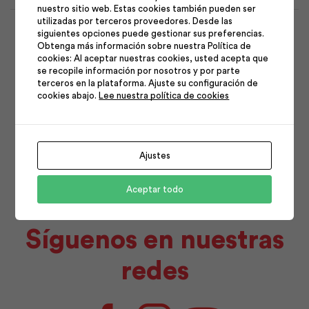
nuestro sitio web. Estas cookies también pueden ser
1
2
utilizadas por terceros proveedores. Desde las
siguientes opciones puede gestionar sus preferencias.
3
4
5
6
7
8
9
Obtenga más información sobre nuestra Política de
cookies: Al aceptar nuestras cookies, usted acepta que
10
11
12
13
14
15
16
se recopile información por nosotros y por parte
terceros en la plataforma. Ajuste su configuración de
17
18
19
20
21
22
23
cookies abajo.
Lee nuestra política de cookies
24
25
26
27
28
29
30
31
Ajustes
Aceptar todo
Síguenos en nuestras
redes