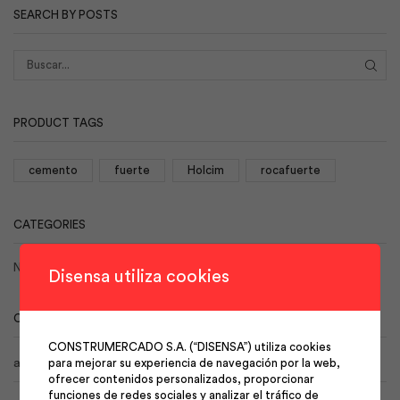
SEARCH BY POSTS
BUS
PRODUCT TAGS
cemento
fuerte
Holcim
rocafuerte
CATEGORIES
No hay categorías
Disensa utiliza cookies
CALENDAR
CONSTRUMERCADO S.A. (“DISENSA”) utiliza cookies
agosto 2026
para mejorar su experiencia de navegación por la web,
ofrecer contenidos personalizados, proporcionar
funciones de redes sociales y analizar el tráfico de
L
M
X
J
V
S
D