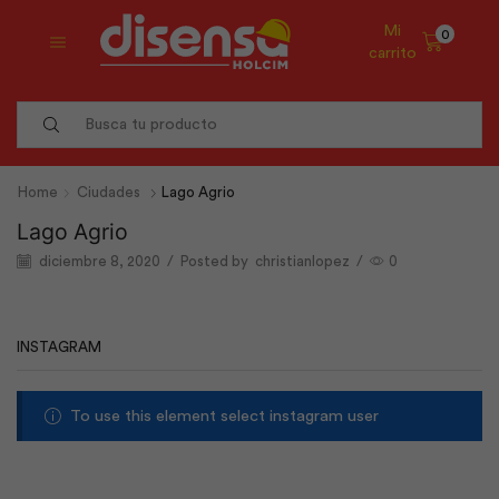
Mi
0
carrito
Search
input
Home
Ciudades
Lago Agrio
Lago Agrio
diciembre 8, 2020
/
Posted by
christianlopez
/
0
INSTAGRAM
To use this element select instagram user