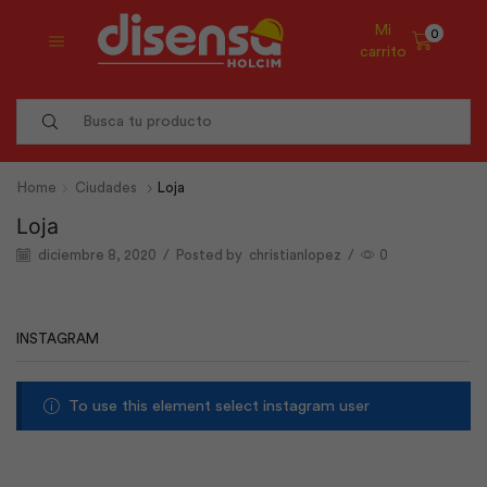
Mi
0
carrito
Search
input
Home
Ciudades
Loja
Loja
diciembre 8, 2020
/
Posted by
christianlopez
/
0
INSTAGRAM
To use this element select instagram user