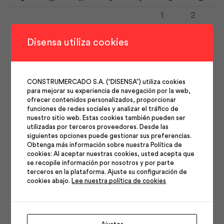
1
2
3
4
5
6
7
8
9
Disensa utiliza cookies
10
11
12
13
14
15
16
17
18
19
20
21
22
23
CONSTRUMERCADO S.A. (“DISENSA”) utiliza cookies
24
25
26
27
28
29
30
para mejorar su experiencia de navegación por la web,
31
ofrecer contenidos personalizados, proporcionar
funciones de redes sociales y analizar el tráfico de
nuestro sitio web. Estas cookies también pueden ser
utilizadas por terceros proveedores. Desde las
siguientes opciones puede gestionar sus preferencias.
Obtenga más información sobre nuestra Política de
cookies: Al aceptar nuestras cookies, usted acepta que
se recopile información por nosotros y por parte
Síguenos en nuestras
terceros en la plataforma. Ajuste su configuración de
cookies abajo.
Lee nuestra política de cookies
redes