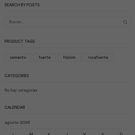
SEARCH BY POSTS
BUS
PRODUCT TAGS
cemento
fuerte
Holcim
rocafuerte
CATEGORIES
No hay categorías
CALENDAR
agosto 2026
L
M
X
J
V
S
D