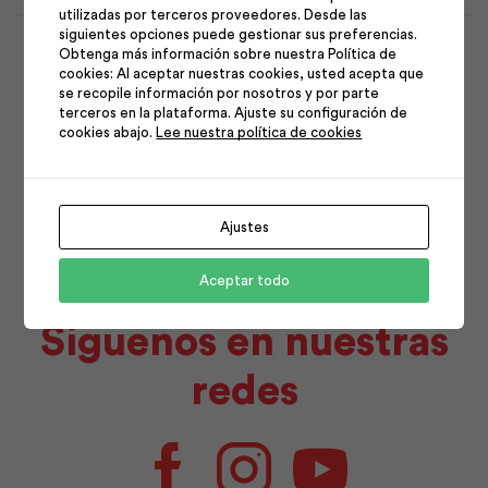
utilizadas por terceros proveedores. Desde las
1
2
3
4
5
siguientes opciones puede gestionar sus preferencias.
Obtenga más información sobre nuestra Política de
6
7
8
9
10
11
12
cookies: Al aceptar nuestras cookies, usted acepta que
se recopile información por nosotros y por parte
13
14
15
16
17
18
19
terceros en la plataforma. Ajuste su configuración de
cookies abajo.
Lee nuestra política de cookies
20
21
22
23
24
25
26
27
28
29
30
31
Ajustes
Aceptar todo
Síguenos en nuestras
redes
Facebook
Instagram
Youtube