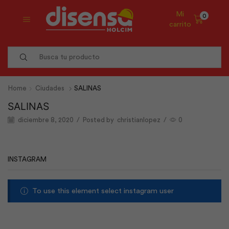
Mi
0
carrito
Search
input
Home
Ciudades
SALINAS
SALINAS
diciembre 8, 2020
/
Posted by
christianlopez
/
0
INSTAGRAM
To use this element select instagram user