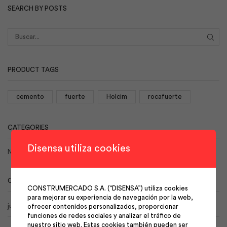
SEARCH BY POSTS
BUS
PRODUCT TAGS
cemento
fuerte
Holcim
rocafuerte
CATEGORIES
Disensa utiliza cookies
No hay categorías
CALENDAR
CONSTRUMERCADO S.A. (“DISENSA”) utiliza cookies
para mejorar su experiencia de navegación por la web,
julio 2026
ofrecer contenidos personalizados, proporcionar
funciones de redes sociales y analizar el tráfico de
nuestro sitio web. Estas cookies también pueden ser
L
M
X
J
V
S
D