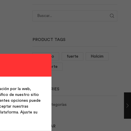
BUSCAR
PRODUCT TAGS
cemento
fuerte
Holcim
rocafuerte
ción por la web,
CATEGORIES
fico de nuestro sitio
ientes opciones puede
No hay categorías
ceptar nuestras
lataforma. Ajuste su
CALENDAR