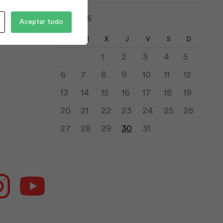
julio 2026
Aceptar todo
L
M
X
J
V
S
D
1
2
3
4
5
6
7
8
9
10
11
12
13
14
15
16
17
18
19
20
21
22
23
24
25
26
27
28
29
30
31
ok
Instagram
Youtube