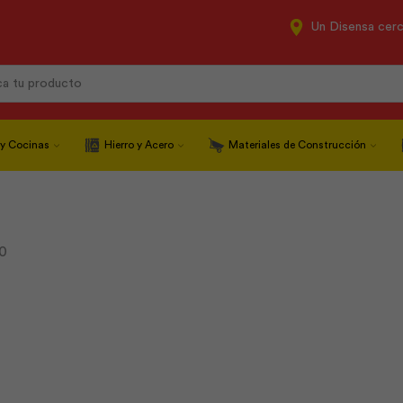
Un Disensa cer
Search
input
 y Cocinas
Hierro y Acero
Materiales de Construcción
0