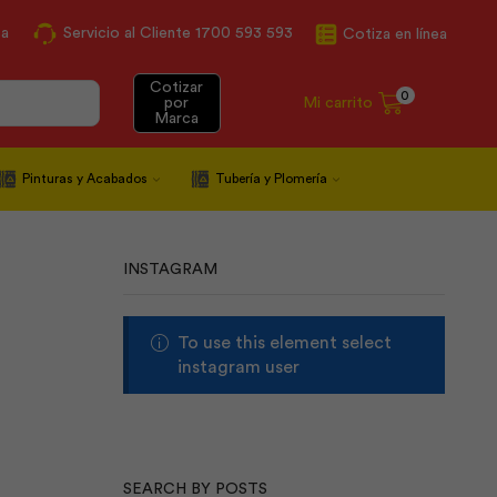
ca
Servicio al Cliente 1700 593 593
Cotiza en línea
Cotizar
0
Mi carrito
por
Marca
Pinturas y Acabados
Tubería y Plomería
INSTAGRAM
To use this element select
instagram user
SEARCH BY POSTS