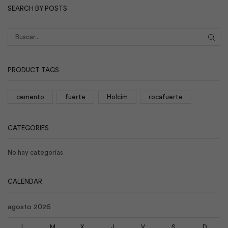
SEARCH BY POSTS
BUS
PRODUCT TAGS
cemento
fuerte
Holcim
rocafuerte
CATEGORIES
No hay categorías
CALENDAR
agosto 2026
L
M
X
J
V
S
D