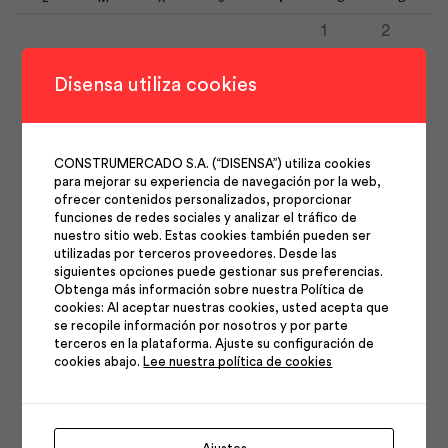
1
2
3
4
5
6
7
8
9
Disensa utiliza cookies
10
11
12
13
14
15
16
17
18
19
20
21
22
23
CONSTRUMERCADO S.A. (“DISENSA”) utiliza cookies
24
25
26
27
28
29
30
para mejorar su experiencia de navegación por la web,
31
ofrecer contenidos personalizados, proporcionar
funciones de redes sociales y analizar el tráfico de
nuestro sitio web. Estas cookies también pueden ser
utilizadas por terceros proveedores. Desde las
siguientes opciones puede gestionar sus preferencias.
Obtenga más información sobre nuestra Política de
cookies: Al aceptar nuestras cookies, usted acepta que
se recopile información por nosotros y por parte
Síguenos en nuestras
terceros en la plataforma. Ajuste su configuración de
cookies abajo.
Lee nuestra política de cookies
redes