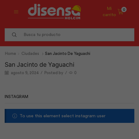
Mi
0
carrito
Search
input
Home
Ciudades
San Jacinto De Yaguachi
San Jacinto de Yaguachi
agosto 9, 2024
/
Posted by
/
0
INSTAGRAM
To use this element select instagram user