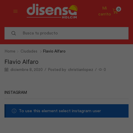
Mi
0
carrito
Search
input
Home
Ciudades
Flavio Alfaro
Flavio Alfaro
diciembre 8, 2020
/
Posted by
christianlopez
/
0
INSTAGRAM
To use this element select instagram user