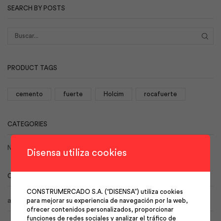
SEARCH BY POSTS
BUS
PRODUCT TAGS
cemento
fuerte
Holcim
rocafuerte
CATEGORIES
No hay categorías
Disensa utiliza cookies
CALENDAR
CONSTRUMERCADO S.A. (“DISENSA”) utiliza cookies
agosto 2026
para mejorar su experiencia de navegación por la web,
ofrecer contenidos personalizados, proporcionar
funciones de redes sociales y analizar el tráfico de
L
M
X
J
V
S
D