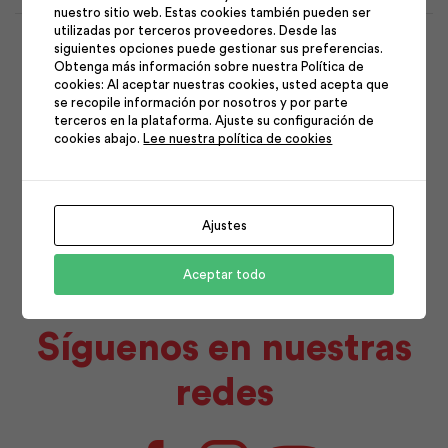
nuestro sitio web. Estas cookies también pueden ser
1
2
utilizadas por terceros proveedores. Desde las
siguientes opciones puede gestionar sus preferencias.
3
4
5
6
7
8
9
Obtenga más información sobre nuestra Política de
cookies: Al aceptar nuestras cookies, usted acepta que
10
11
12
13
14
15
16
se recopile información por nosotros y por parte
terceros en la plataforma. Ajuste su configuración de
17
18
19
20
21
22
23
cookies abajo.
Lee nuestra política de cookies
24
25
26
27
28
29
30
31
Ajustes
Aceptar todo
Síguenos en nuestras
redes