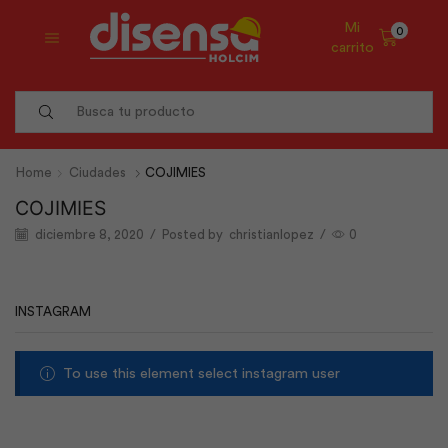
Mi
0
carrito
Search
input
Home
Ciudades
COJIMIES
COJIMIES
diciembre 8, 2020
/
Posted by
christianlopez
/
0
INSTAGRAM
To use this element select instagram user