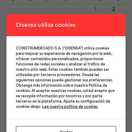
1
2
3
4
5
6
7
8
9
Disensa utiliza cookies
10
11
12
13
14
15
16
17
18
19
20
21
22
23
CONSTRUMERCADO S.A. (“DISENSA”) utiliza cookies
24
25
26
27
28
29
30
para mejorar su experiencia de navegación por la web,
31
ofrecer contenidos personalizados, proporcionar
funciones de redes sociales y analizar el tráfico de
nuestro sitio web. Estas cookies también pueden ser
utilizadas por terceros proveedores. Desde las
siguientes opciones puede gestionar sus preferencias.
Obtenga más información sobre nuestra Política de
cookies: Al aceptar nuestras cookies, usted acepta que
se recopile información por nosotros y por parte
Síguenos en nuestras
terceros en la plataforma. Ajuste su configuración de
cookies abajo.
Lee nuestra política de cookies
redes