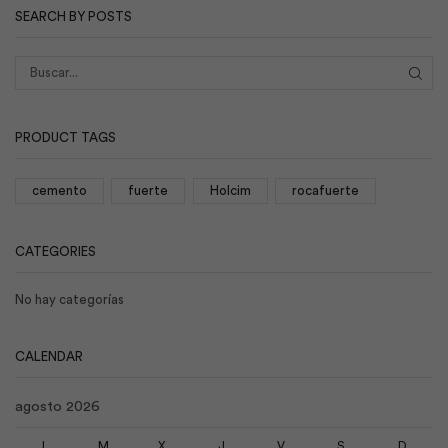
SEARCH BY POSTS
BUS
PRODUCT TAGS
cemento
fuerte
Holcim
rocafuerte
CATEGORIES
No hay categorías
CALENDAR
agosto 2026
L
M
X
J
V
S
D