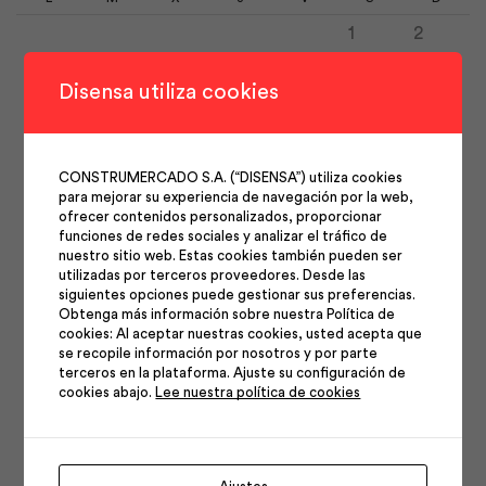
1
2
3
4
5
6
7
8
9
Disensa utiliza cookies
10
11
12
13
14
15
16
17
18
19
20
21
22
23
CONSTRUMERCADO S.A. (“DISENSA”) utiliza cookies
24
25
26
27
28
29
30
para mejorar su experiencia de navegación por la web,
31
ofrecer contenidos personalizados, proporcionar
funciones de redes sociales y analizar el tráfico de
nuestro sitio web. Estas cookies también pueden ser
utilizadas por terceros proveedores. Desde las
siguientes opciones puede gestionar sus preferencias.
Obtenga más información sobre nuestra Política de
cookies: Al aceptar nuestras cookies, usted acepta que
se recopile información por nosotros y por parte
Síguenos en nuestras
terceros en la plataforma. Ajuste su configuración de
cookies abajo.
Lee nuestra política de cookies
redes