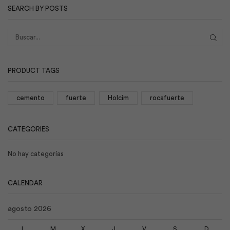
SEARCH BY POSTS
BUS
PRODUCT TAGS
cemento
fuerte
Holcim
rocafuerte
CATEGORIES
No hay categorías
CALENDAR
agosto 2026
L
M
X
J
V
S
D