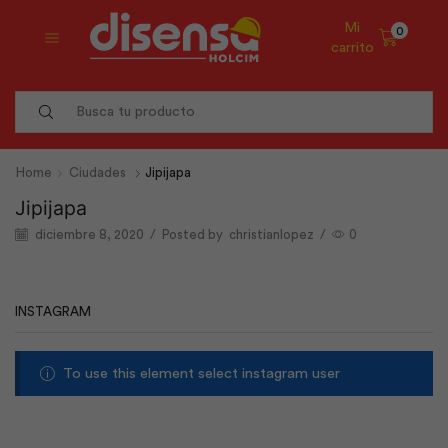
Mi
0
carrito
Search
input
Home
Ciudades
Jipijapa
Jipijapa
diciembre 8, 2020
/
Posted by
christianlopez
/
0
INSTAGRAM
To use this element select instagram user