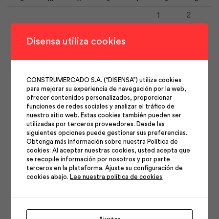
1
2
3
4
5
6
7
8
9
Disensa utiliza cookies
10
11
12
13
14
15
16
17
18
19
20
21
22
23
CONSTRUMERCADO S.A. (“DISENSA”) utiliza cookies
24
25
26
27
28
29
30
para mejorar su experiencia de navegación por la web,
31
ofrecer contenidos personalizados, proporcionar
funciones de redes sociales y analizar el tráfico de
nuestro sitio web. Estas cookies también pueden ser
utilizadas por terceros proveedores. Desde las
siguientes opciones puede gestionar sus preferencias.
Obtenga más información sobre nuestra Política de
cookies: Al aceptar nuestras cookies, usted acepta que
se recopile información por nosotros y por parte
Síguenos en nuestras
terceros en la plataforma. Ajuste su configuración de
cookies abajo.
Lee nuestra política de cookies
redes