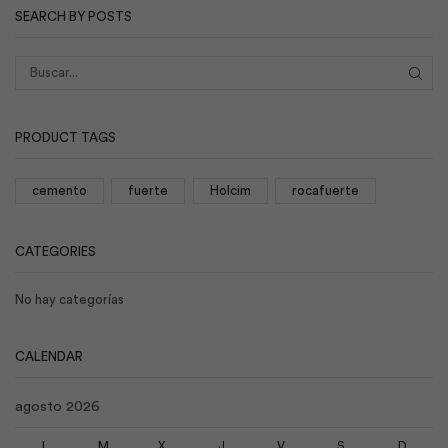
SEARCH BY POSTS
BUS
PRODUCT TAGS
cemento
fuerte
Holcim
rocafuerte
CATEGORIES
No hay categorías
CALENDAR
agosto 2026
L
M
X
J
V
S
D