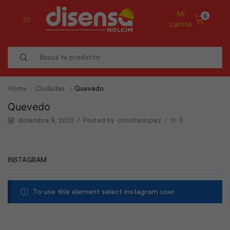
Mi
0
carrito
Search
input
Home
Ciudades
Quevedo
Quevedo
diciembre 8, 2020
/
Posted by
christianlopez
/
0
INSTAGRAM
To use this element select instagram user