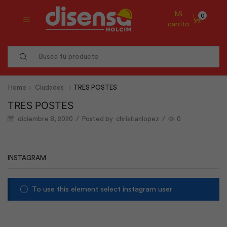
Mi
0
carrito
Search
input
Home
Ciudades
TRES POSTES
TRES POSTES
diciembre 8, 2020
/
Posted by
christianlopez
/
0
INSTAGRAM
To use this element select instagram user