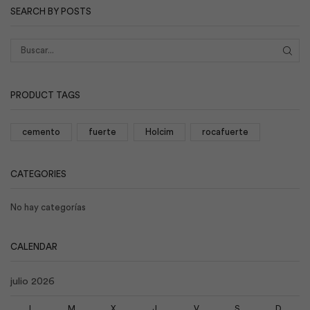
SEARCH BY POSTS
BUS
PRODUCT TAGS
cemento
fuerte
Holcim
rocafuerte
CATEGORIES
No hay categorías
CALENDAR
julio 2026
L
M
X
J
V
S
D