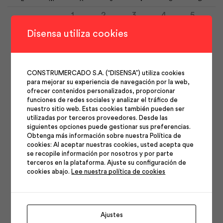
1
2
3
4
5
6
7
8
9
10
11
12
Disensa utiliza cookies
13
14
15
16
17
18
19
20
21
22
23
24
25
26
CONSTRUMERCADO S.A. (“DISENSA”) utiliza cookies
27
28
29
30
31
para mejorar su experiencia de navegación por la web,
ofrecer contenidos personalizados, proporcionar
funciones de redes sociales y analizar el tráfico de
nuestro sitio web. Estas cookies también pueden ser
utilizadas por terceros proveedores. Desde las
siguientes opciones puede gestionar sus preferencias.
Obtenga más información sobre nuestra Política de
cookies: Al aceptar nuestras cookies, usted acepta que
Síguenos en nuestras
se recopile información por nosotros y por parte
terceros en la plataforma. Ajuste su configuración de
cookies abajo.
Lee nuestra política de cookies
redes
Ajustes
Facebook
Instagram
Youtube