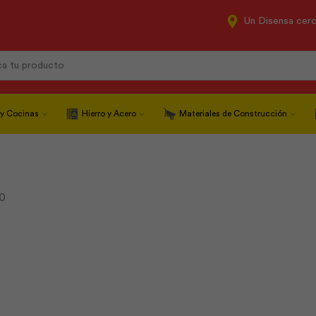
Un Disensa cer
Search
input
 y Cocinas
Hierro y Acero
Materiales de Construcción
0