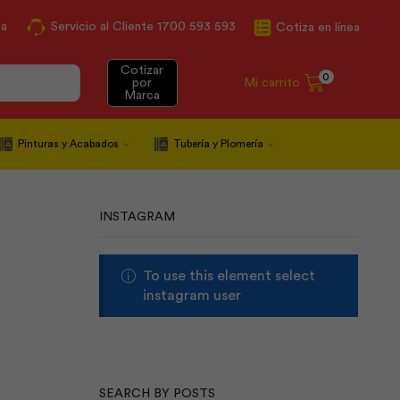
ca
Servicio al Cliente 1700 593 593
Cotiza en línea
Cotizar
0
Mi carrito
por
Marca
Pinturas y Acabados
Tubería y Plomería
INSTAGRAM
To use this element select
instagram user
SEARCH BY POSTS