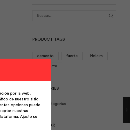
BUSCAR
PRODUCT TAGS
cemento
fuerte
Holcim
rocafuerte
CATEGORIES
ción por la web,
fico de nuestro sitio
No hay categorías
ientes opciones puede
ceptar nuestras
lataforma. Ajuste su
CALENDAR