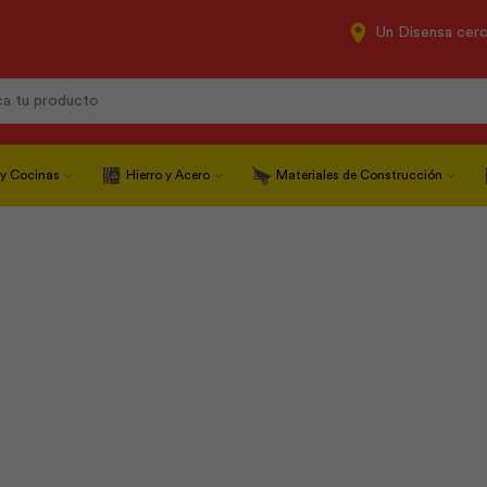
Un Disensa cer
Search
input
 y Cocinas
Hierro y Acero
Materiales de Construcción