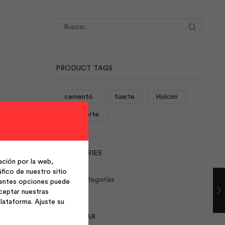
BUSCAR
PRODUCT TAGS
cemento
fuerte
Holcim
rocafuerte
CATEGORIES
ción por la web,
fico de nuestro sitio
No hay categorías
ientes opciones puede
ceptar nuestras
lataforma. Ajuste su
CALENDAR