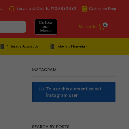
ca
Servicio al Cliente 1700 593 593
Cotiza en línea
Cotizar
0
Mi carrito
por
Marca
Pinturas y Acabados
Tubería y Plomería
INSTAGRAM
To use this element select
instagram user
SEARCH BY POSTS