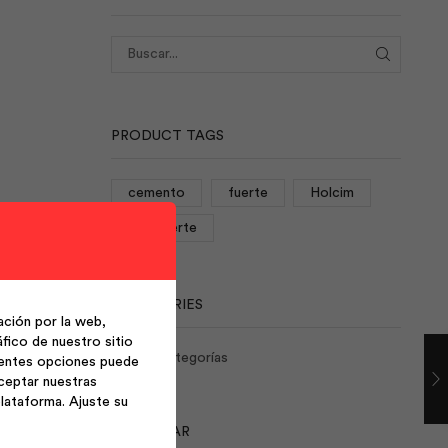
BUSCAR
PRODUCT TAGS
cemento
fuerte
Holcim
rocafuerte
CATEGORIES
ción por la web,
fico de nuestro sitio
No hay categorías
ientes opciones puede
ceptar nuestras
lataforma. Ajuste su
CALENDAR