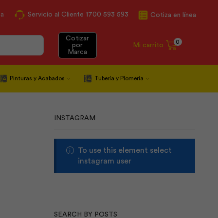
ca
Servicio al Cliente 1700 593 593
Cotiza en línea
Cotizar
0
Mi carrito
por
Marca
Pinturas y Acabados
Tubería y Plomería
INSTAGRAM
To use this element select
instagram user
SEARCH BY POSTS