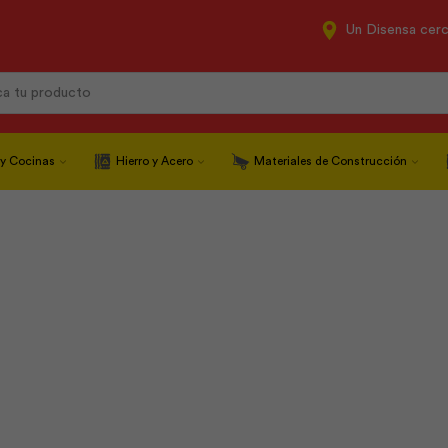
Un Disensa cer
Search
input
 y Cocinas
Hierro y Acero
Materiales de Construcción