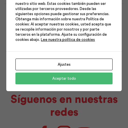
nuestro sitio web. Estas cookies también pueden ser
1
2
utilizadas por terceros proveedores. Desde las
siguientes opciones puede gestionar sus preferencias.
3
4
5
6
7
8
9
Obtenga más información sobre nuestra Política de
cookies: Al aceptar nuestras cookies, usted acepta que
10
11
12
13
14
15
16
se recopile información por nosotros y por parte
terceros en la plataforma. Ajuste su configuración de
17
18
19
20
21
22
23
cookies abajo.
Lee nuestra política de cookies
24
25
26
27
28
29
30
31
Ajustes
Aceptar todo
Síguenos en nuestras
redes