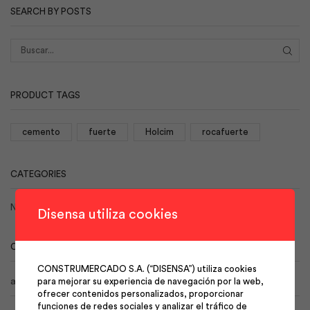
SEARCH BY POSTS
BUS
PRODUCT TAGS
cemento
fuerte
Holcim
rocafuerte
CATEGORIES
No hay categorías
Disensa utiliza cookies
CALENDAR
CONSTRUMERCADO S.A. (“DISENSA”) utiliza cookies
agosto 2026
para mejorar su experiencia de navegación por la web,
ofrecer contenidos personalizados, proporcionar
funciones de redes sociales y analizar el tráfico de
L
M
X
J
V
S
D