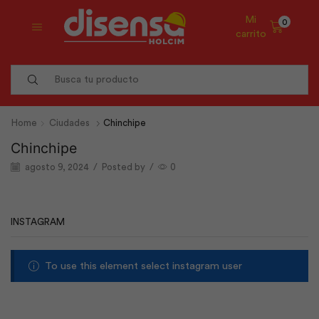
Mi
0
carrito
Search
input
Home
Ciudades
Chinchipe
Chinchipe
agosto 9, 2024
/
Posted by
/
0
INSTAGRAM
To use this element select instagram user