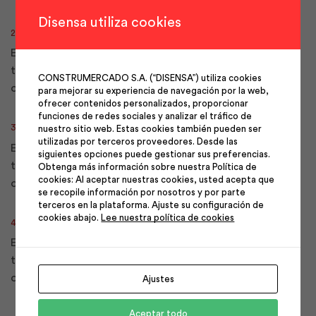
Disensa utiliza cookies
DILIGENCE
2.
Etiam nulla nunc, aliquet vel metus nec, scelerisque
tempus enim. Sed eget blandit lectus. Donec facilisis
CONSTRUMERCADO S.A. (“DISENSA”) utiliza cookies
ornare turpis id pretium.
para mejorar su experiencia de navegación por la web,
ofrecer contenidos personalizados, proporcionar
funciones de redes sociales y analizar el tráfico de
PRECISION
3.
nuestro sitio web. Estas cookies también pueden ser
utilizadas por terceros proveedores. Desde las
Etiam nulla nunc, aliquet vel metus nec, scelerisque
siguientes opciones puede gestionar sus preferencias.
tempus enim. Sed eget blandit lectus. Donec facilisis
Obtenga más información sobre nuestra Política de
cookies: Al aceptar nuestras cookies, usted acepta que
ornare turpis id pretium.
se recopile información por nosotros y por parte
terceros en la plataforma. Ajuste su configuración de
cookies abajo.
Lee nuestra política de cookies
INSPIRATION
4.
Etiam nulla nunc, aliquet vel metus nec, scelerisque
tempus enim. Sed eget blandit lectus. Donec facilisis
ornare turpis id pretium.
Ajustes
Aceptar todo