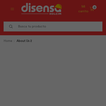
Mi
0
carrito
Search
input
Home
About Us 2