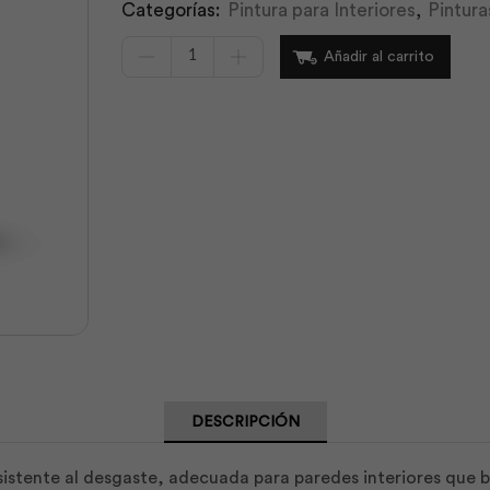
Categorías:
Pintura para Interiores
,
Pintura
PintaLátex
Añadir al carrito
Terranova
Lt
|
Unidas
cantidad
DESCRIPCIÓN
esistente al desgaste, adecuada para paredes interiores que