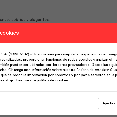
entes sobrios y elegantes.
 cookies
o contemporáneo.
(“DISENSA”) utiliza cookies para mejorar su experiencia de navega
sonalizados, proporcionar funciones de redes sociales y analizar el trá
ncia, cobertura uniforme, bajo VOC, 1 litro.
mbién pueden ser utilizadas por terceros proveedores. Desde las sigu
cias. Obtenga más información sobre nuestra Política de cookies: Al a
que se recopile información por nosotros y por parte terceros en la p
ies abajo.
Lee nuestra política de cookies
Ajustes
Productos Relacionados