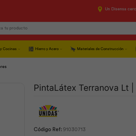
Un Disensa cer
Search
input
 y Cocinas
Hierro y Acero
Materiales de Construcción
ores
PintaLátex Terranova Lt |
Código Ref:
91030713