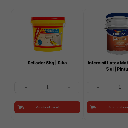
Sellador 5Kg | Sika
Intervinil Látex Ma
5 gl | Pint
Sellador
Intervinil
5Kg
Látex
|
Mate
Sika
Base
Añadir al carrito
Añadir al car
cantidad
Tint
5
gl
|