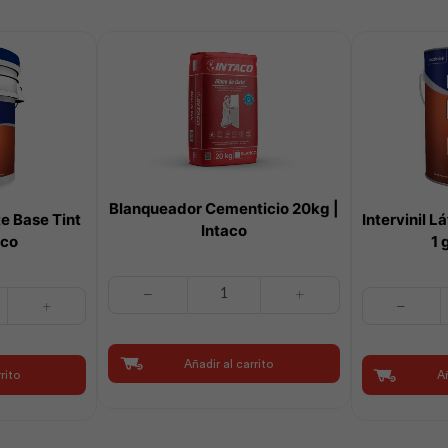
Blanqueador Cementicio 20kg |
te Base Tint
Intervinil 
Intaco
uco
1 
Blanqueador
Intervinil
Cementicio
Látex
20kg
Mate
|
Base
Añadir al carrito
Intaco
rito
Añ
Deep
cantidad
1
gl
|