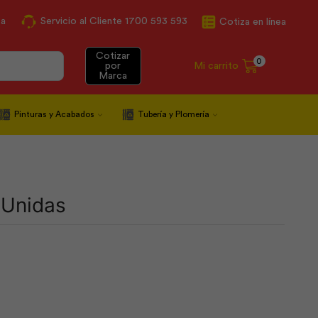
ca
Servicio al Cliente 1700 593 593
Cotiza en línea
Cotizar
0
Mi carrito
por
Marca
Pinturas y Acabados
Tubería y Plomería
 Unidas