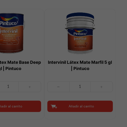
Látex Mate Base Deep
Intervinil Látex Mate Marfil 5 gl
gl | Pintuco
| Pintuco
Intervinil
Látex
Mate
Marfil
adir al carrito
Añadir al carrito
5
gl
|
Pintuco