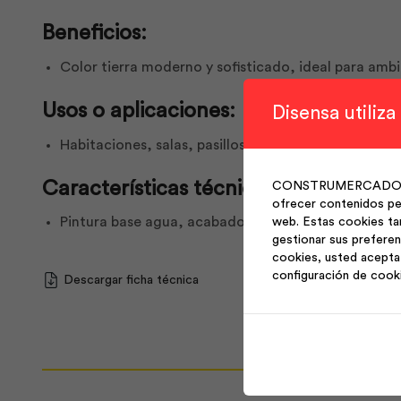
Beneficios:
Color tierra moderno y sofisticado, ideal para ambi
Usos o aplicaciones:
Disensa utiliza
Habitaciones, salas, pasillos o estudios con diseń
Características técnicas:
CONSTRUMERCADO S.A. 
ofrecer contenidos per
Pintura base agua, acabado mate, excelente adhere
web. Estas cookies ta
gestionar sus preferen
cookies, usted acepta 
configuración de cook
Descargar ficha técnica