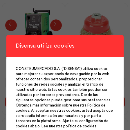
Disensa utiliza cookies
Máquina de Soldar Modelo
Cepillo Copa Alambre
250 Ac 110/220v | Indura
Bronce 3 | Best Value
CONSTRUMERCADO S.A. (“DISENSA”) utiliza cookies
para mejorar su experiencia de navegación por la web,
ofrecer contenidos personalizados, proporcionar
Máquina
Cepillo
funciones de redes sociales y analizar el tráfico de
de
Copa
nuestro sitio web. Estas cookies también pueden ser
Soldar
Alambre
utilizadas por terceros proveedores. Desde las
Modelo
Bronce
siguientes opciones puede gestionar sus preferencias.
250
3
Añadir al carrito
Añadir al carrito
Obtenga más información sobre nuestra Política de
Ac
|
cookies: Al aceptar nuestras cookies, usted acepta que
110/220v
Best
se recopile información por nosotros y por parte
|
Value
terceros en la plataforma. Ajuste su configuración de
Indura
cantidad
cookies abajo.
Lee nuestra política de cookies
cantidad