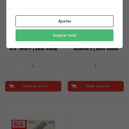
Ajustes
Aceptar todo
Alicate para Electricista
Cepillo Copa Alambre
9.5″ Alto P | Best Value
Bronce 5 | Best Value
Alicate
Cepillo
para
Copa
Electricista
Alambre
9.5"
Bronce
Alto
5
Añadir al carrito
Añadir al carrito
P
|
|
Best
Best
Value
Value
cantidad
cantidad