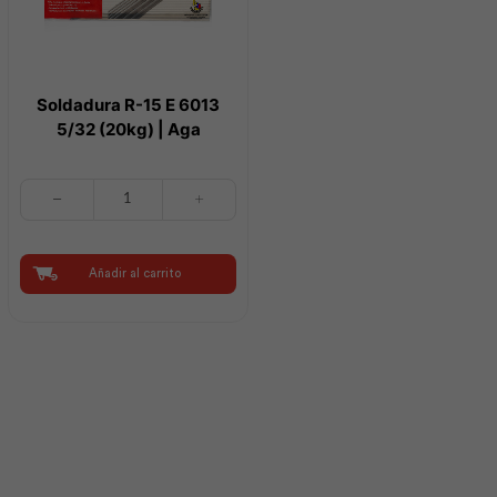
Soldadura R-15 E 6013
5/32 (20kg) | Aga
Soldadura
R-
15
E
6013
Añadir al carrito
5/32
(20kg)
|
Aga
cantidad