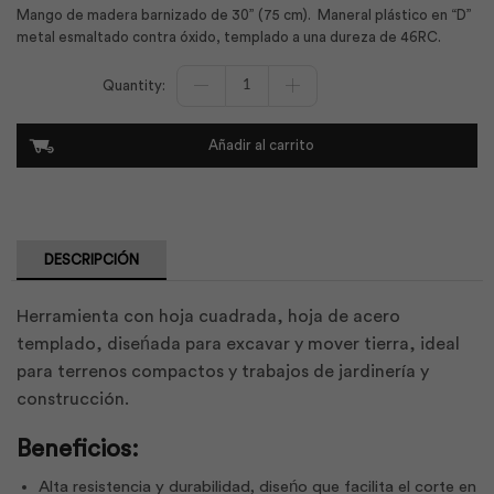
Mango de madera barnizado de 30” (75 cm). Maneral plástico en “D”
metal esmaltado contra óxido, templado a una dureza de 46RC.
Pala
Punta
Cuadrada
|
Añadir al carrito
Best
Value
cantidad
DESCRIPCIÓN
Herramienta con hoja cuadrada, hoja de acero
templado, diseńada para excavar y mover tierra, ideal
para terrenos compactos y trabajos de jardinería y
construcción.
Beneficios:
Alta resistencia y durabilidad, diseńo que facilita el corte en