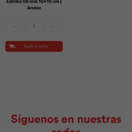
Estribo 08 mm 10×10 cm |
Andec
Estribo
08
mm
10x10
cm
Añadir al carrito
|
Andec
cantidad
Síguenos en nuestras