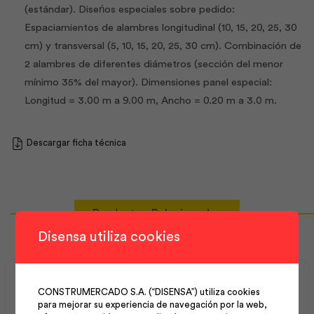
(estándar). Diseńos especiales sobre pedido:
Espaciamientos de alambres longitudinal (10, 15, 20, 25, 30
cm) y transversal (5, 10, 15, 20, 25, 30 cm). Combinación de
2 alambres de diferentes diámetros (sección del menor
mínimo 35% del mayor). Dimensiones panel especial:
Longitud = 3.00 m a 9.00 m, Ancho = 0.20 m a 3.0 m.
Descargar ficha técnica
Productos Relacionados
Disensa utiliza cookies
CONSTRUMERCADO S.A. (“DISENSA”) utiliza cookies
para mejorar su experiencia de navegación por la web,