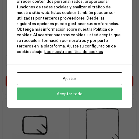
ofrecer contenidos personalizados, proporcionar
funciones de redes sociales y analizar el tráfico de
nuestro sitio web. Estas cookies también pueden ser
utilizadas por terceros proveedores. Desde las
siguientes opciones puede gestionar sus preferencias.
Obtenga más información sobre nuestra Política de
Estribo 08 mm 10×20 cm |
Estribo 10 mm 15×35 cm |
cookies: Al aceptar nuestras cookies, usted acepta que
Andec
Andec
se recopile información por nosotros y por parte
terceros en la plataforma. Ajuste su configuración de
cookies abajo.
Lee nuestra política de cookies
Estribo
Estribo
08
10
mm
mm
10x20
15x35
Ajustes
cm
cm
Añadir al carrito
Añadir al carrito
|
|
Andec
Andec
Aceptar todo
cantidad
cantidad