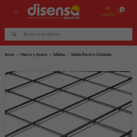
Mi
0
carrito
Search
input
/
/
/
Inicio
Hierro y Acero
Mallas
Malla Electro Soldada