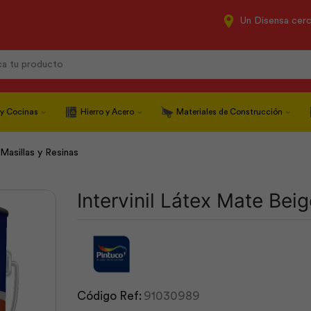
Un Disensa cer
Search
input
 y Cocinas
Hierro y Acero
Materiales de Construcción
Masillas y Resinas
Intervinil Látex Mate Beig
Código Ref:
91030989