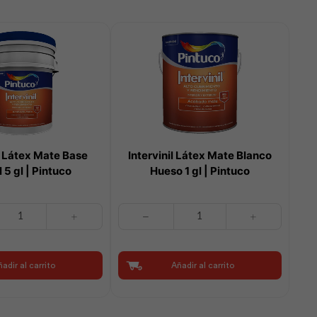
il Látex Mate Base
Intervinil Látex Mate Blanco
 5 gl | Pintuco
Hueso 1 gl | Pintuco
Intervinil
Látex
Mate
Blanco
adir al carrito
Añadir al carrito
Hueso
1
gl
|