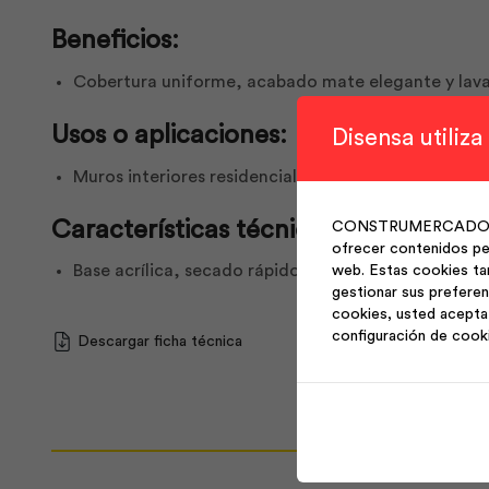
Beneficios:
Cobertura uniforme, acabado mate elegante y lava
Usos o aplicaciones:
Disensa utiliza
Muros interiores residenciales.
Características técnicas:
CONSTRUMERCADO S.A. 
ofrecer contenidos per
Base acrílica, secado rápido, fácil aplicación.
web. Estas cookies ta
gestionar sus preferen
cookies, usted acepta 
configuración de cook
Descargar ficha técnica