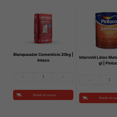
Blanqueador Cementicio 20kg |
Intervinil Látex Mat
Intaco
gl | Pintu
Blanqueador
Intervinil
Cementicio
Látex
20kg
Mate
|
Base
Añadir al carrito
Intaco
Añadir al car
Tint
cantidad
1
gl
|