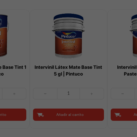
e Base Tint 1
Intervinil Látex Mate Base Tint
Intervin
co
5 gl | Pintuco
Pastel
Intervinil
Intervinil
Látex
Látex
Mate
Mate
Base
Base
rito
Añadir al carrito
Añ
Tint
Pastel
5
5
gl
gl
|
|