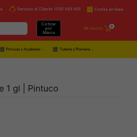
ca
Servicio al Cliente 1700 593 593
Cotiza en línea
Cotizar
0
Mi carrito
por
Marca
Pinturas y Acabados
Tubería y Plomería
e 1 gl | Pintuco