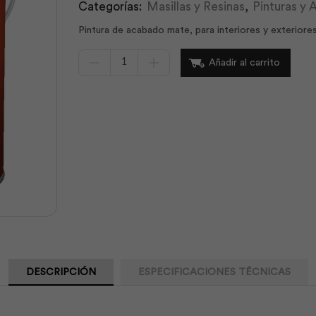
Categorías:
Masillas y Resinas
,
Pinturas y
Pintura de acabado mate, para interiores y exteriores,
Intervinil
Añadir al carrito
Látex
Mate
Beige
1
gl
|
Pintuco
cantidad
DESCRIPCIÓN
ESPECIFICACIONES TÉCNICAS