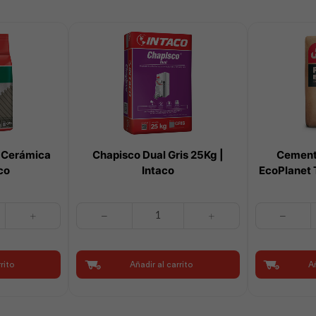
 Cerámica
Chapisco Dual Gris 25Kg |
Cement
co
Intaco
EcoPlanet 
Chapisco
Cemento
Dual
Holcim
Gris
Fuerte
25Kg
EcoPlanet
rito
Añadir al carrito
Añ
|
Tipo
Intaco
GU
cantidad
50Kg
-