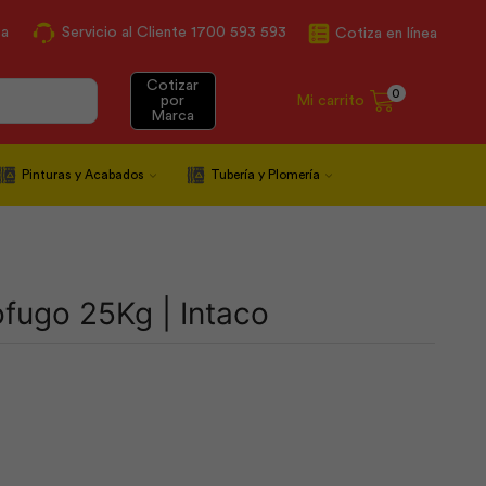
ca
Servicio al Cliente 1700 593 593
Cotiza en línea
Cotizar
0
Mi carrito
por
Marca
Pinturas y Acabados
Tubería y Plomería
fugo 25Kg | Intaco