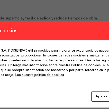
e superficie, fácil de aplicar, reduce tiempos de obra.
 cookies
s, cocinas y áreas de servicio.
(“DISENSA”) utiliza cookies para mejorar su experiencia de navega
sonalizados, proporcionar funciones de redes sociales y analizar el trá
ción con llana o proyectado.
mbién pueden ser utilizadas por terceros proveedores. Desde las sigu
cias. Obtenga más información sobre nuestra Política de cookies: Al a
que se recopile información por nosotros y por parte terceros en la p
ies abajo.
Lee nuestra política de cookies
Ajustes
Productos Relacionados