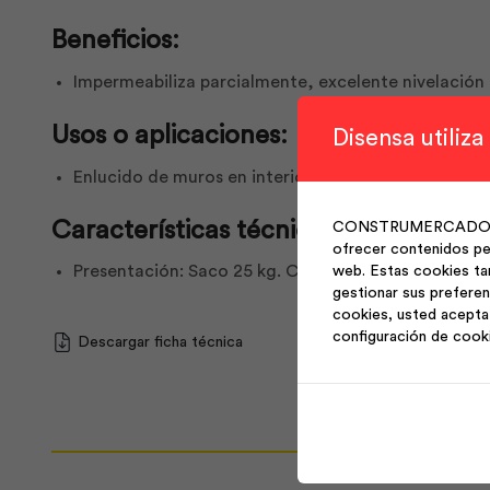
Beneficios:
Impermeabiliza parcialmente, excelente nivelación d
Usos o aplicaciones:
Disensa utiliza
Enlucido de muros en interiores húmedos como bańo
Características técnicas:
CONSTRUMERCADO S.A. 
ofrecer contenidos per
Presentación: Saco 25 kg. Color: Gris claro. Aplica
web. Estas cookies ta
gestionar sus preferen
cookies, usted acepta 
configuración de cook
Descargar ficha técnica