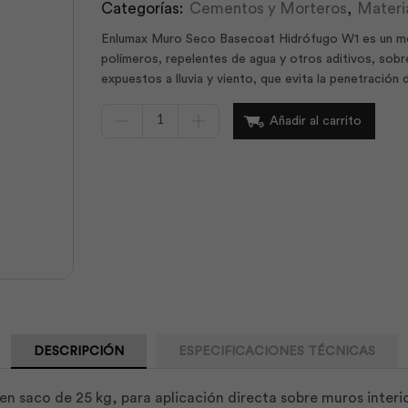
Categorías:
Cementos y Morteros
,
Materi
Enlumax Muro Seco Basecoat Hidrófugo W1 es un mor
polímeros, repelentes de agua y otros aditivos, sobre
expuestos a lluvia y viento, que evita la penetración 
Enlumax
Añadir al carrito
Muro
Seco
Hidrofugo
25Kg
|
Intaco
cantidad
DESCRIPCIÓN
ESPECIFICACIONES TÉCNICAS
saco de 25 kg, para aplicación directa sobre muros interior