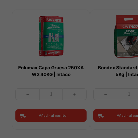
Enlumax Capa Gruesa 250XA
Bondex Standard
W2 40KG | Intaco
5Kg | Inta
Enlumax
Bondex
Capa
Standard
Gruesa
Cerámica
250XA
5Kg
Añadir al carrito
Añadir al car
W2
|
40KG
Intaco
|
cantidad
Intaco