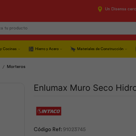
Un Disensa cer
Search
input
 y Cocinas
Hierro y Acero
Materiales de Construcción
/
Morteros
Enlumax Muro Seco Hidro
Código Ref:
91023745