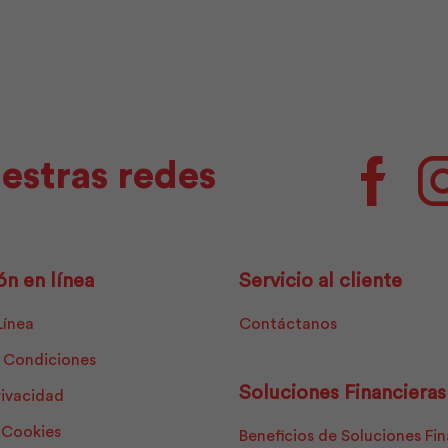
GU
|
Holcim
cantidad
estras redes
Facebo
ón en línea
Servicio al cliente
Línea
Contáctanos
 Condiciones
Soluciones Financieras
rivacidad
e Cookies
Beneficios de Soluciones Fi