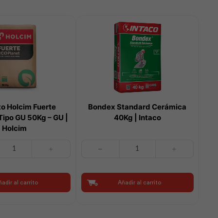
o Holcim Fuerte
Bondex Standard Cerámica
Tipo GU 50Kg – GU |
40Kg | Intaco
Holcim
Bondex
Standard
Cerámica
40Kg
adir al carrito
Añadir al carrito
|
Intaco
cantidad