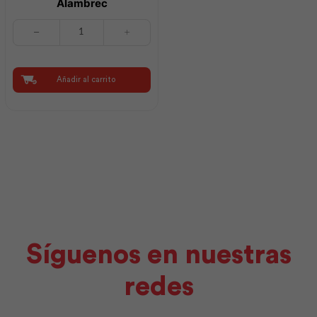
Alambrec
Clavo
Construcción
con
Cabeza
3
Añadir al carrito
25Kg
|
Ideal
Alambrec
cantidad
Síguenos en nuestras
redes