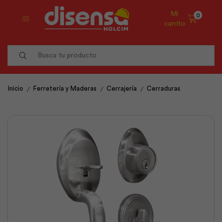
Mi
0
carrito
Search
input
/
/
/
Inicio
Ferretería y Maderas
Cerrajería
Cerraduras