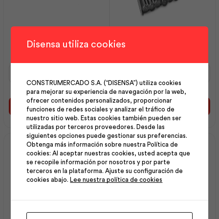
Grapas 1 ¼ x 9 de 25Kg |
Clavo Liso con Cabeza
Ideal Alambrec
90×4.20 25k (3½x8) |
Disensa utiliza cookies
Adelca
Grapas
Clavo
1
Liso
CONSTRUMERCADO S.A. (“DISENSA”) utiliza cookies
¼
con
para mejorar su experiencia de navegación por la web,
x
Cabeza
ofrecer contenidos personalizados, proporcionar
9
90x4.20
Añadir al carrito
Añadir al carrito
funciones de redes sociales y analizar el tráfico de
de
25k
nuestro sitio web. Estas cookies también pueden ser
25Kg
(3½x8)
utilizadas por terceros proveedores. Desde las
|
|
siguientes opciones puede gestionar sus preferencias.
Ideal
Adelca
Obtenga más información sobre nuestra Política de
Alambrec
cantidad
cookies: Al aceptar nuestras cookies, usted acepta que
cantidad
se recopile información por nosotros y por parte
terceros en la plataforma. Ajuste su configuración de
cookies abajo.
Lee nuestra política de cookies