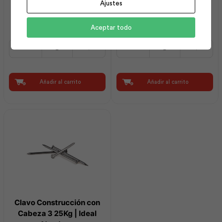
Ajustes
Clavo Liso con Cabeza
Grapas Galvanizado
30×1.70 25k (1¼x16) |
Liviano R37 30×3.80 25k
Adelca
(1¼x9) | Adelca
Aceptar todo
Clavo
Grapas
Liso
Galvanizado
con
Liviano
Cabeza
R37
30x1.70
30x3.80
Añadir al carrito
Añadir al carrito
25k
25k
(1¼x16)
(1¼x9)
|
|
Adelca
Adelca
cantidad
cantidad
Clavo Construcción con
Cabeza 3 25Kg | Ideal