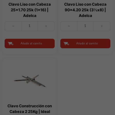
Clavo Liso con Cabeza
Clavo Liso con Cabeza
25×1.70 25k (1×16) |
90×4.20 25k (3½x8) |
Adelca
Adelca
Clavo
Clavo
Liso
Liso
con
con
Cabeza
Cabeza
25x1.70
90x4.20
Añadir al carrito
Añadir al carrito
25k
25k
(1x16)
(3½x8)
|
|
Adelca
Adelca
cantidad
cantidad
Clavo Construcción con
Cabeza 2 25Kg | Ideal