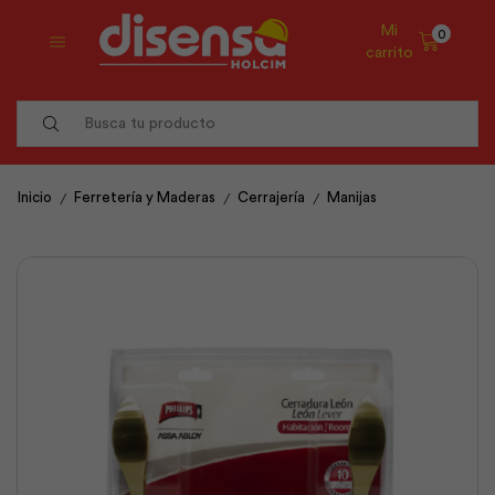
Mi
0
carrito
Search
input
/
/
/
Inicio
Ferretería y Maderas
Cerrajería
Manijas