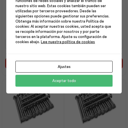
funciones de redes sociales y analizar el tráfico de
nuestro sitio web. Estas cookies también pueden ser
utilizadas por terceros proveedores. Desde las
siguientes opciones puede gestionar sus preferencias.
Clavo Liso con Cabeza
Clavo Liso con Cabeza
Obtenga más información sobre nuestra Política de
100×5.20 25k (4×6) |
65×3.45 25k (2½x10) |
cookies: Al aceptar nuestras cookies, usted acepta que
Adelca
Adelca
se recopile información por nosotros y por parte
terceros en la plataforma. Ajuste su configuración de
Clavo
Clavo
cookies abajo.
Lee nuestra política de cookies
Liso
Liso
con
con
Cabeza
Cabeza
100x5.20
65x3.45
Añadir al carrito
Añadir al carrito
Ajustes
25k
25k
(4x6)
(2½x10)
|
|
Aceptar todo
Adelca
Adelca
cantidad
cantidad