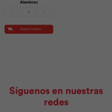
Alambrec
Clavo
Construcción
con
Cabeza
2
Añadir al carrito
25Kg
|
Ideal
Alambrec
cantidad
Síguenos en nuestras
redes