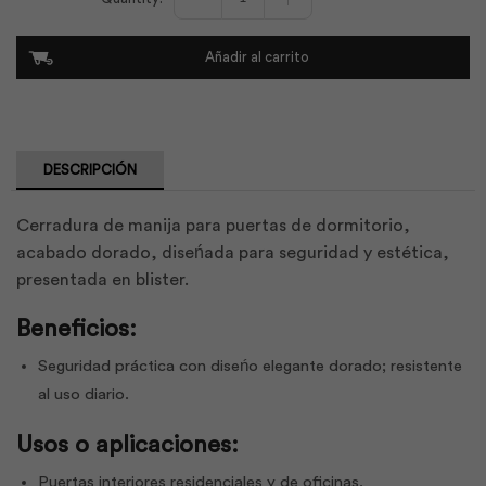
Manija
Standard
Dormitorio
Añadir al carrito
Dorad
Blister
|
Phillips
cantidad
DESCRIPCIÓN
Cerradura de manija para puertas de dormitorio,
acabado dorado, diseńada para seguridad y estética,
presentada en blister.
Beneficios:
Seguridad práctica con diseńo elegante dorado; resistente
al uso diario.
Usos o aplicaciones:
Puertas interiores residenciales y de oficinas.