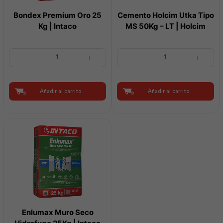
Bondex Premium Oro 25
Cemento Holcim Utka Tipo
Kg | Intaco
MS 50Kg – LT | Holcim
Bondex
Cemento
Premium
Holcim
Oro
Utka
25
Tipo
Kg
MS
Añadir al carrito
Añadir al carrito
|
50Kg
Intaco
-
cantidad
LT
|
Holcim
cantidad
Enlumax Muro Seco