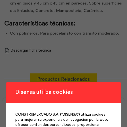
cm en pisos y 45 cm x 45 cm en paredes. Sobre superficies
de: Enlucido, Concreto, Mampostería, Cerámica.
Características técnicas:
Con polímeros, Para porcelanato con tránsito moderado.
Descargar ficha técnica
Productos Relacionados
Disensa utiliza cookies
CONSTRUMERCADO S.A. (“DISENSA”) utiliza cookies
para mejorar su experiencia de navegación por la web,
ofrecer contenidos personalizados, proporcionar