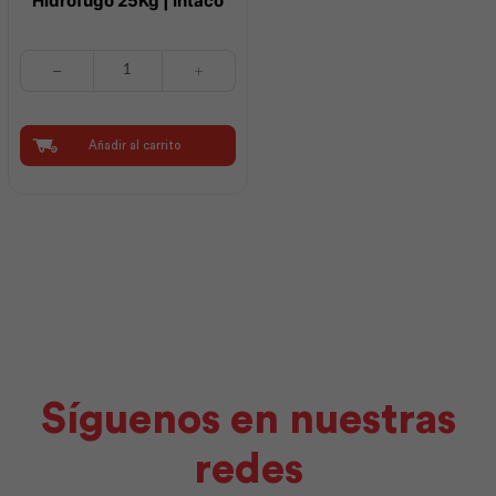
Hidrofugo 25Kg | Intaco
Enlumax
Muro
Seco
Hidrofugo
25Kg
Añadir al carrito
|
Intaco
cantidad
Síguenos en nuestras
redes