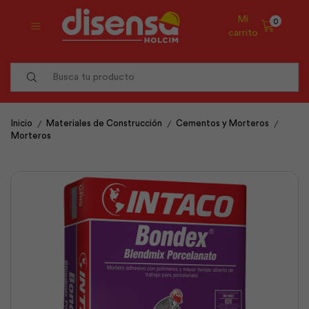
Mi
0
carrito
Search
input
/
/
/
Inicio
Materiales de Construcción
Cementos y Morteros
Morteros