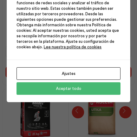
funciones de redes sociales y analizar el tráfico de
nuestro sitio web. Estas cookies también pueden ser
utilizadas por terceros proveedores. Desde las
siguientes opciones puede gestionar sus preferencias.
Maxilevel Topping 110 Es
Bondex Plus Cerámica
Obtenga más información sobre nuestra Política de
cookies: Al aceptar nuestras cookies, usted acepta que
40Kg | Intaco
5Kg | Intaco
se recopile información por nosotros y por parte
terceros en la plataforma. Ajuste su configuración de
cookies abajo.
Lee nuestra política de cookies
Maxilevel
Bondex
Topping
Plus
110
Cerámica
Es
5Kg
40Kg
|
Añadir al carrito
Añadir al carrito
Ajustes
|
Intaco
Intaco
cantidad
Aceptar todo
cantidad