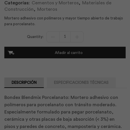
Categorías:
Cementos y Morteros
,
Materiales de
Construcción
,
Morteros
Mortero adhesivo con polímeros y mayor tiempo abierto de trabajo
para porcelanato.
Bondex
Blendmix
Porcelanato
40Kg
Añadir al carrito
|
Intaco
cantidad
DESCRIPCIÓN
ESPECIFICACIONES TÉCNICAS
Bondex Blendmix Porcelanato: Mortero adhesivo con
polímeros para porcelanato con tránsito moderado.
Especialmente formulado para pegar porcelanato,
cerámica y otras placas de baja absorción (< 3%) en
pisos y paredes de concreto, mampostería y cerámica.