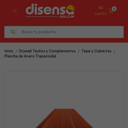
Mi
0
carrito
Search
input
/
/
/
Inicio
Drywall Techos y Complementos
Tejas y Cubiertas
Plancha de Acero Trapezoidal