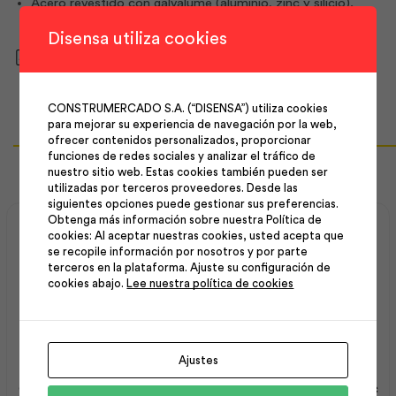
Acero revestido con galvalume (aluminio, zinc y silicio).
Disensa utiliza cookies
Descargar ficha técnica
CONSTRUMERCADO S.A. (“DISENSA”) utiliza cookies
para mejorar su experiencia de navegación por la web,
ofrecer contenidos personalizados, proporcionar
Productos Relacionados
funciones de redes sociales y analizar el tráfico de
nuestro sitio web. Estas cookies también pueden ser
utilizadas por terceros proveedores. Desde las
siguientes opciones puede gestionar sus preferencias.
Obtenga más información sobre nuestra Política de
cookies: Al aceptar nuestras cookies, usted acepta que
se recopile información por nosotros y por parte
terceros en la plataforma. Ajuste su configuración de
cookies abajo.
Lee nuestra política de cookies
Ajustes
Alutecho Galvalume
Zinc 0.20X3600Mm
0.30X1012X7000 | Kubiec
Kubizinc (12 Pies) | Kubiec