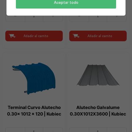
Aceptar todo
Alutecho
Zinc
Galvalume
0.20X3600Mm
0.30X1012X7000
Kubizinc
|
(12
Kubiec
Pies)
Añadir al carrito
Añadir al carrito
cantidad
|
Kubiec
cantidad
Terminal Curvo Alutecho
Alutecho Galvalume
0.30x 1012 x 120 | Kubiec
0.30X1012X3600 | Kubiec
Terminal
Alutecho