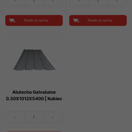
Curvo
Galvalume
Alutecho
0.30X1012X3600
0.30x
|
1012
Kubiec
Añadir al carrito
Añadir al carrito
x
cantidad
120
|
Kubiec
cantidad
Alutecho Galvalume
0.30X1012X5400 | Kubiec
Alutecho
Galvalume
0.30X1012X5400
|