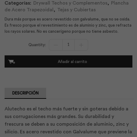
Categorías:
Drywall Techos y Complementos
,
Plancha
de Acero Trapezoidal
,
Tejas y Cubiertas
Dura más porque es acero revestido con galvalume, que no se oxida.
Es fresco porque el revestimiento es de aluminio y zinc, que refracta
los rayos solares. No es cancerígeno porque no tiene asbesto.
Alutecho
Prepintado
Terracota
0.30X1012X4800
Añadir al carrito
|
Kubiec
cantidad
DESCRIPCIÓN
Alutecho es el techo más fuerte y sin goteras debido a
sus corrugaciones más grandes. Su durabilidad y
frescura se deben a su composición de aluminio, zinc y
silicio. Es acero revestido con Galvalume que previene la