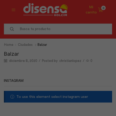
Mi
0
carrito
Search
input
Home
Ciudades
Balzar
Balzar
diciembre 8, 2020
/
Posted by
christianlopez
/
0
INSTAGRAM
To use this element select instagram user