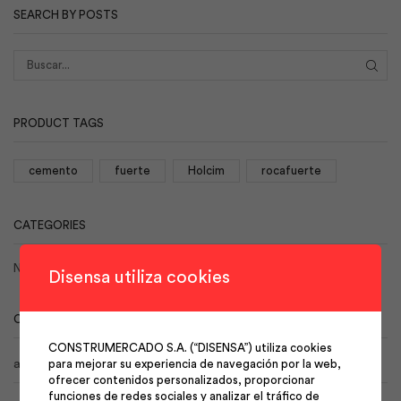
SEARCH BY POSTS
BUS
PRODUCT TAGS
cemento
fuerte
Holcim
rocafuerte
CATEGORIES
No hay categorías
Disensa utiliza cookies
CALENDAR
CONSTRUMERCADO S.A. (“DISENSA”) utiliza cookies
agosto 2026
para mejorar su experiencia de navegación por la web,
ofrecer contenidos personalizados, proporcionar
funciones de redes sociales y analizar el tráfico de
L
M
X
J
V
S
D