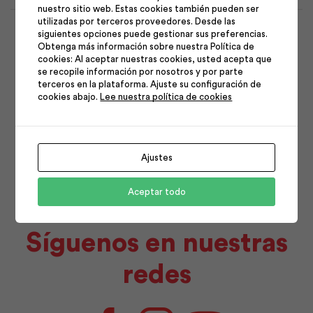
nuestro sitio web. Estas cookies también pueden ser
1
2
utilizadas por terceros proveedores. Desde las
siguientes opciones puede gestionar sus preferencias.
3
4
5
6
7
8
9
Obtenga más información sobre nuestra Política de
cookies: Al aceptar nuestras cookies, usted acepta que
10
11
12
13
14
15
16
se recopile información por nosotros y por parte
terceros en la plataforma. Ajuste su configuración de
17
18
19
20
21
22
23
cookies abajo.
Lee nuestra política de cookies
24
25
26
27
28
29
30
31
Ajustes
Aceptar todo
Síguenos en nuestras
redes